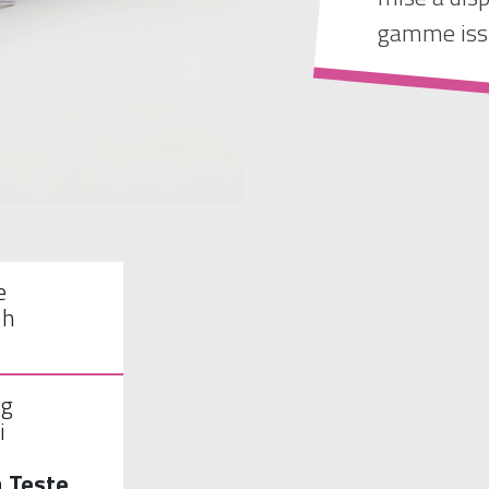
gamme issu
e
1h
ng
i
a Teste