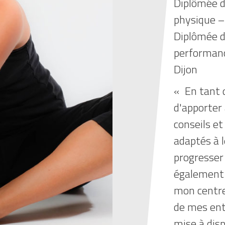
Diplômée d
physique –
Diplômée d
performanc
Dijon
« En tant 
d'apporter
conseils et
adaptés à l
progresser 
également 
mon centre 
de mes ent
mise à disp