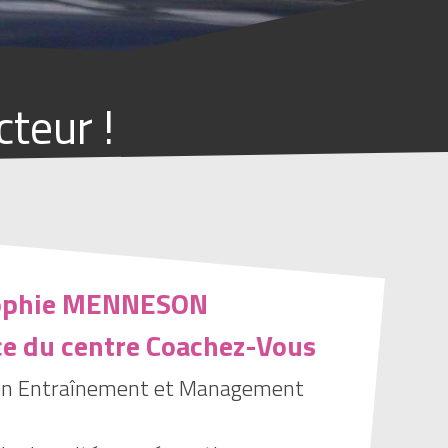
teur !
ophie MENNESON
ce du centre Coachez-Vous
 en Entraînement et Management